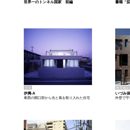
書籍「
世界一のトンネル国家 前編
住宅
教育施設
伊興-A
いづみ
東西の開口部から光と風を取り入れた住宅
外壁で守