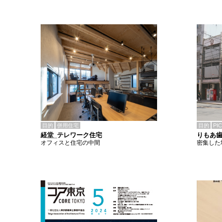
目的
併用住宅
目的
PI
経堂_テレワーク住宅
りもあ
オフィスと住宅の中間
密集した