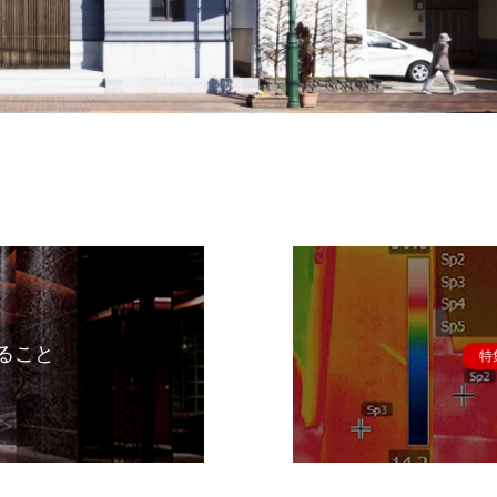
ること
特