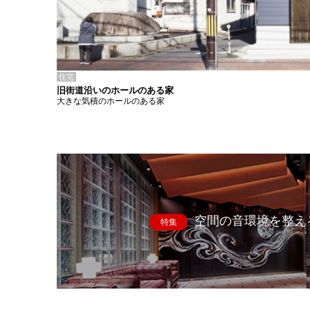
住宅
旧街道沿いのホールのある家
大きな気積のホールのある家
空間の音環境を整え
特集