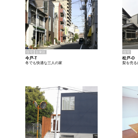
住宅
台東区
住宅
今戸-T
松戸-O
冬でも快適な三人の家
梨を売る