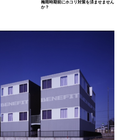
梅雨時期前にホコリ対策を済ませません
か？