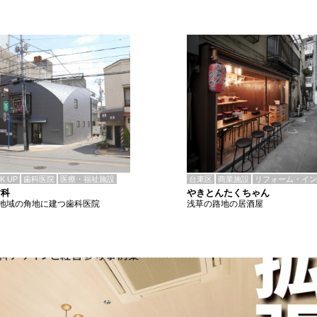
CK UP
歯科医院
医療・福祉施設
台東区
商業施設
リフォーム・イン
歯科
やきとんたくちゃん
地域の角地に建つ歯科医院
浅草の路地の居酒屋