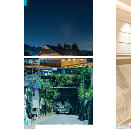
掲載雑誌・書籍
『街歩き研修「アールデコとモダニズ
ム、和風バロック」』のレポート記事が
掲載
掲載雑誌
コラム