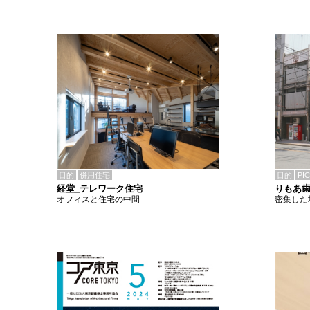
目的
併用住宅
目的
PI
経堂_テレワーク住宅
りもあ
オフィスと住宅の中間
密集した