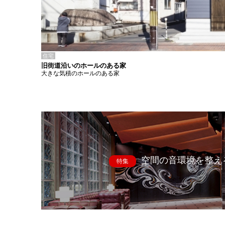
住宅
旧街道沿いのホールのある家
大きな気積のホールのある家
空間の音環境を整え
特集