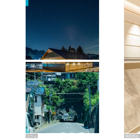
掲載雑誌・書籍
『街歩き研修「アールデコとモダニズ
ム、和風バロック」』のレポート記事が
掲載
掲載雑誌
コラム