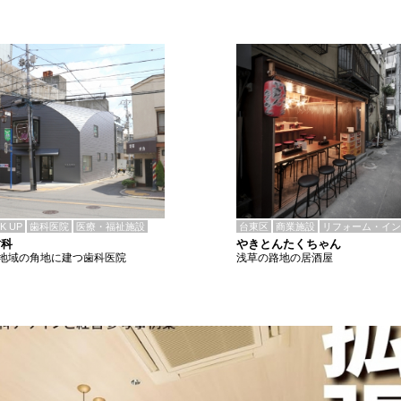
CK UP
歯科医院
医療・福祉施設
台東区
商業施設
リフォーム・イン
歯科
やきとんたくちゃん
地域の角地に建つ歯科医院
浅草の路地の居酒屋