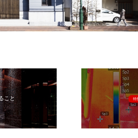
ること
特