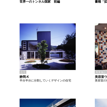
書籍「
世界一のトンネル国家 前編
住宅
商業施設
静岡-K
美容室
半分半分に分割していくデザインの住宅
美容室の