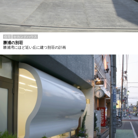
住宅
セカンドハウス
勝浦の別荘
勝浦湾にほど近い丘に建つ別荘の計画