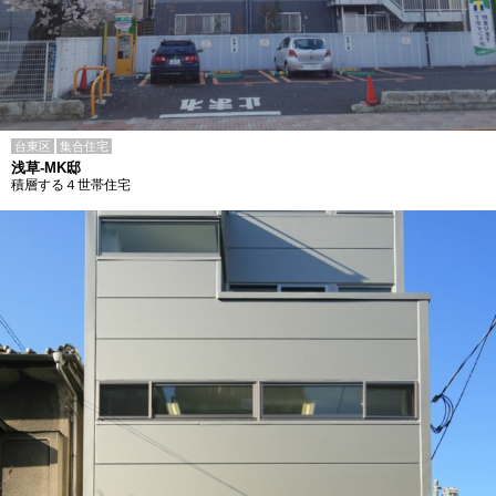
台東区
集合住宅
浅草-MK邸
積層する４世帯住宅