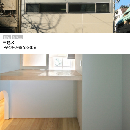
住宅
台東区
三筋-K
5枚の床が重なる住宅