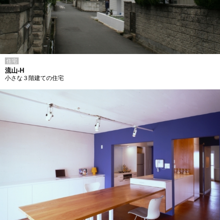
住宅
流山-H
小さな３階建ての住宅