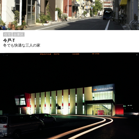
住宅
台東区
今戸-T
冬でも快適な三人の家