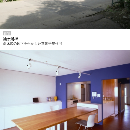
住宅
袖ケ浦-M
高床式の床下を生かした立体平屋住宅