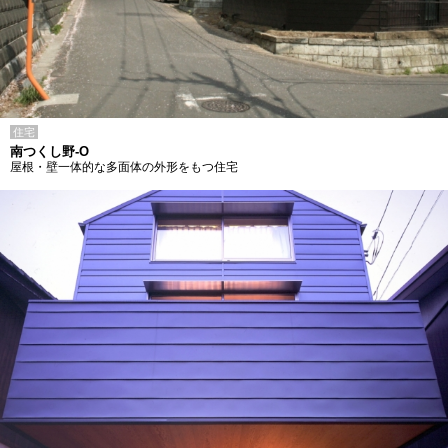
住宅
南つくし野-O
屋根・壁一体的な多面体の外形をもつ住宅