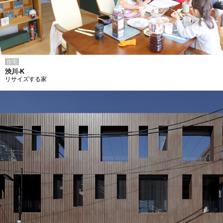
住宅
渋川-K
リサイズする家