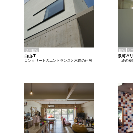
併用住宅
住宅
リ
白山-T
泉町-Y
コンクリートのエントランスと木造の住居
「終の棲