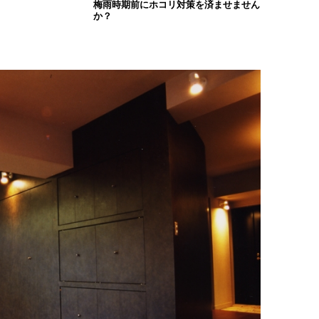
梅雨時期前にホコリ対策を済ませません
か？