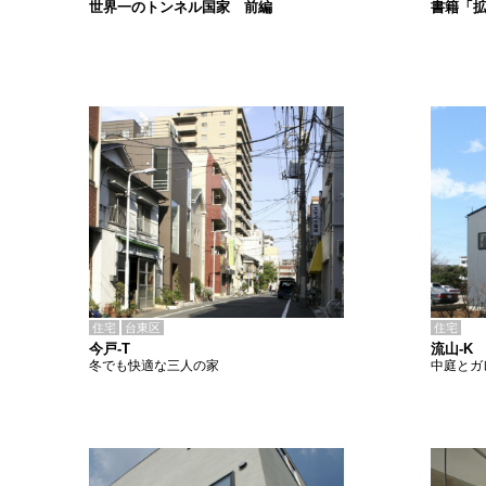
書籍「
世界一のトンネル国家 前編
住宅
台東区
住宅
今戸-T
流山-K
冬でも快適な三人の家
中庭とガ