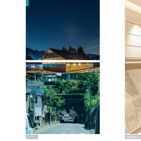
掲載雑誌・書籍
『街歩き研修「アールデコとモダニズ
ム、和風バロック」』のレポート記事が
掲載
掲載雑誌
コラム