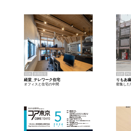
目的
併用住宅
目的
PI
経堂_テレワーク住宅
りもあ
オフィスと住宅の中間
密集した