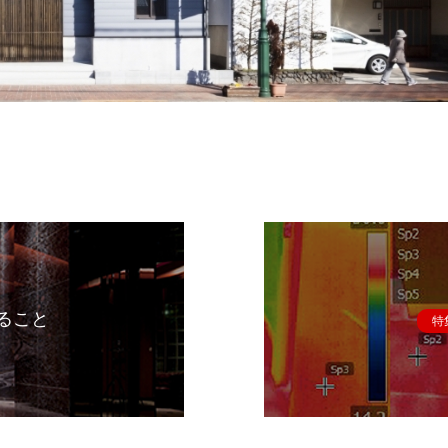
ること
特