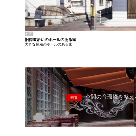
住宅
旧街道沿いのホールのある家
大きな気積のホールのある家
空間の音環境を整え
特集