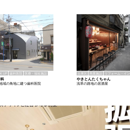
CK UP
歯科医院
医療・福祉施設
台東区
商業施設
リフォーム・イン
歯科
やきとんたくちゃん
地域の角地に建つ歯科医院
浅草の路地の居酒屋