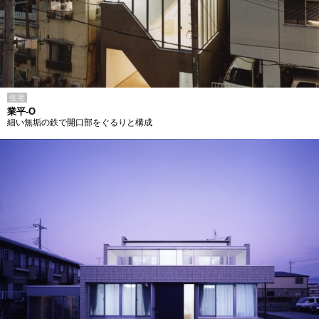
住宅
業平-O
細い無垢の鉄で開口部をぐるりと構成