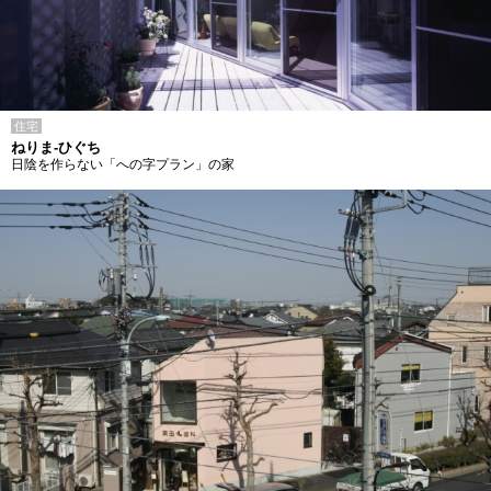
住宅
ねりま-ひぐち
日陰を作らない「への字プラン」の家