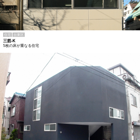
住宅
台東区
三筋-K
5枚の床が重なる住宅