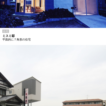
住宅
ミスミ邸
平面的に７角形の住宅