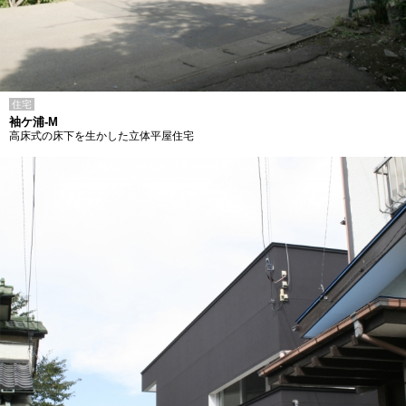
住宅
袖ケ浦-M
高床式の床下を生かした立体平屋住宅