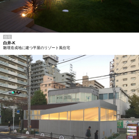
住宅
白井-K
雛壇造成地に建つ平屋のリゾート風住宅