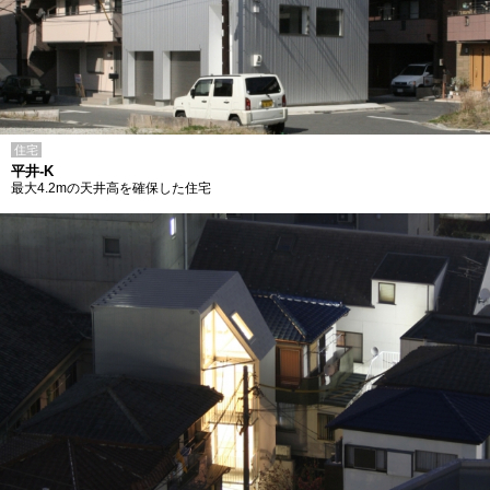
住宅
平井-K
最大4.2mの天井高を確保した住宅