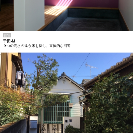
住宅
千田-M
９つの高さの違う床を持ち、立体的な回遊