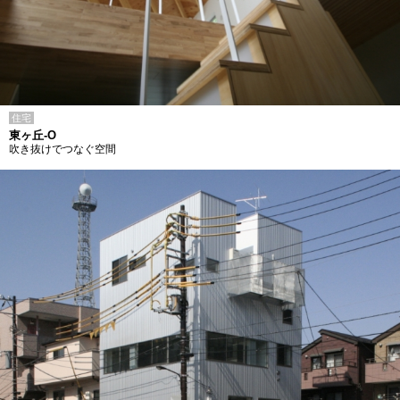
住宅
東ヶ丘-O
吹き抜けでつなぐ空間