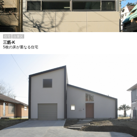
住宅
台東区
三筋-K
5枚の床が重なる住宅