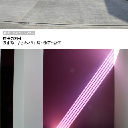
住宅
セカンドハウス
勝浦の別荘
勝浦湾にほど近い丘に建つ別荘の計画