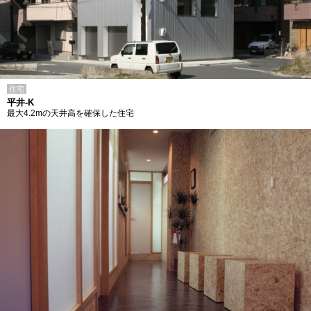
住宅
平井-K
最大4.2mの天井高を確保した住宅