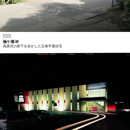
住宅
袖ケ浦-M
高床式の床下を生かした立体平屋住宅