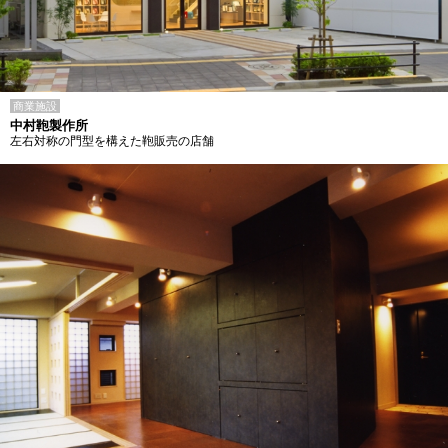
商業施設
中村鞄製作所
左右対称の門型を構えた鞄販売の店舗