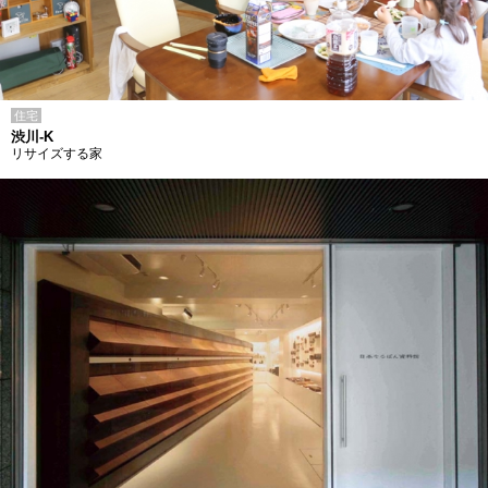
住宅
渋川-K
リサイズする家