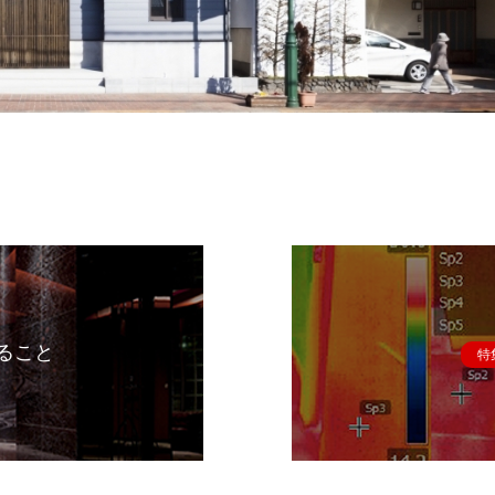
ること
特