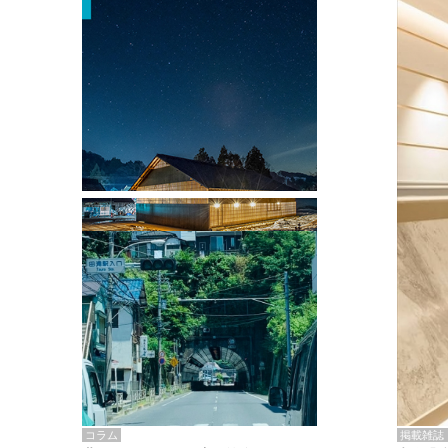
掲載雑誌・書籍
『街歩き研修「アールデコとモダニズ
ム、和風バロック」』のレポート記事が
掲載
掲載雑誌
コラム