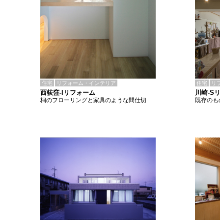
住宅
リフォーム・インテリア
住宅
リ
西荻窪-Iリフォーム
川崎-S
桐のフローリングと家具のような間仕切
既存のも