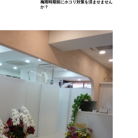
梅雨時期前にホコリ対策を済ませません
か？