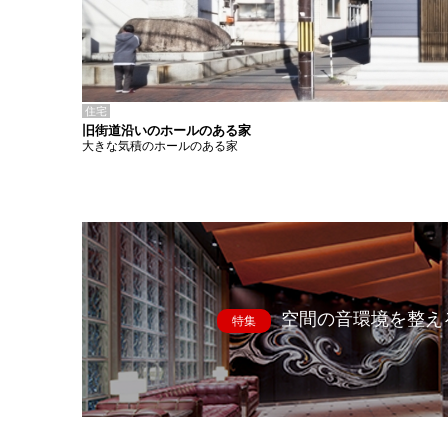
住宅
旧街道沿いのホールのある家
大きな気積のホールのある家
空間の音環境を整え
特集