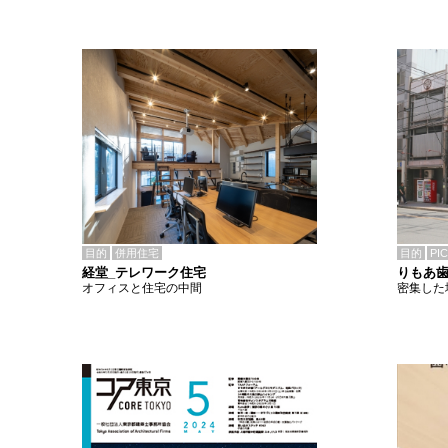
目的
併用住宅
目的
PI
経堂_テレワーク住宅
りもあ
オフィスと住宅の中間
密集した