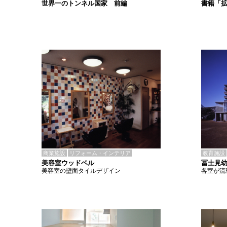
書籍「
世界一のトンネル国家 前編
商業施設
リフォーム・インテリア
教育施設
美容室ウッドベル
冨士見
美容室の壁面タイルデザイン
各室が流