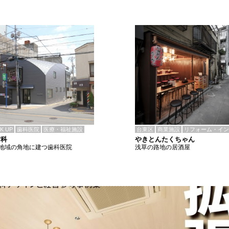
CK UP
歯科医院
医療・福祉施設
台東区
商業施設
リフォーム・イン
歯科
やきとんたくちゃん
地域の角地に建つ歯科医院
浅草の路地の居酒屋