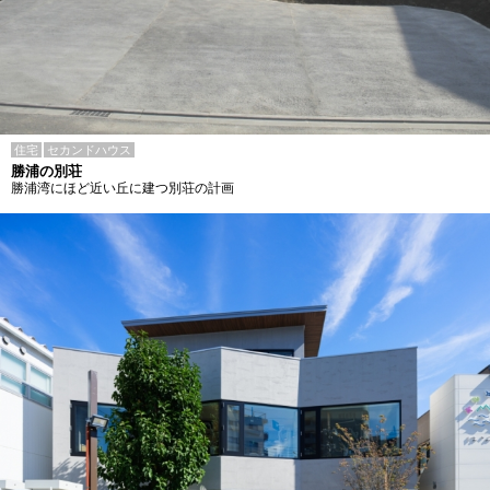
住宅
セカンドハウス
勝浦の別荘
勝浦湾にほど近い丘に建つ別荘の計画