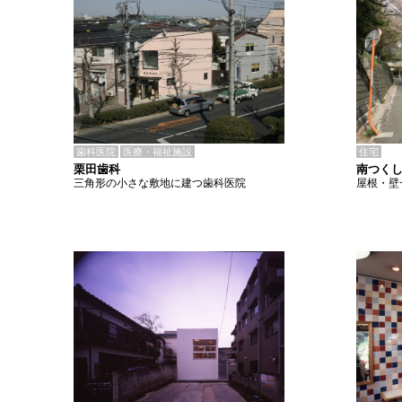
歯科医院
医療・福祉施設
住宅
栗田歯科
南つくし
三角形の小さな敷地に建つ歯科医院
屋根・壁