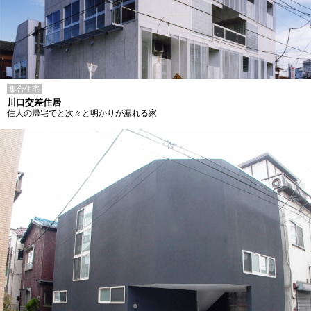
集合住宅
川口交差住居
住人の帰宅でと次々と明かりが漏れる家