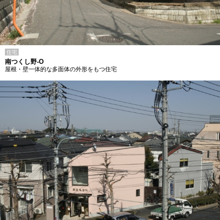
住宅
南つくし野-O
屋根・壁一体的な多面体の外形をもつ住宅