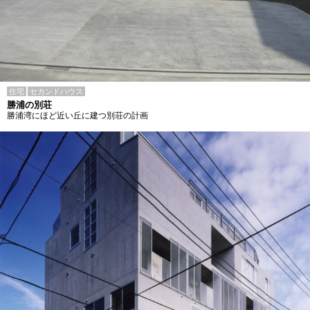
住宅
セカンドハウス
勝浦の別荘
勝浦湾にほど近い丘に建つ別荘の計画