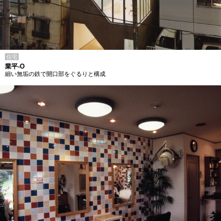
住宅
業平-O
細い無垢の鉄で開口部をぐるりと構成