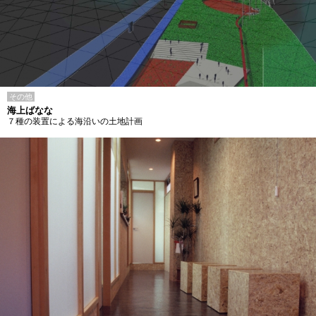
その他
海上ばなな
７種の装置による海沿いの土地計画