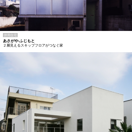
併用住宅
あさがや-ふじもと
２層見えるスキップフロアがつなぐ家