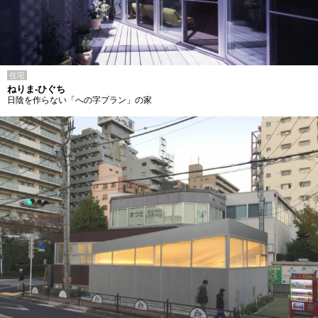
住宅
ねりま-ひぐち
日陰を作らない「への字プラン」の家