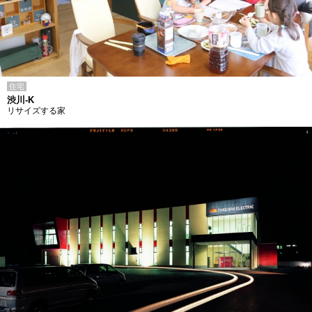
住宅
渋川-K
リサイズする家