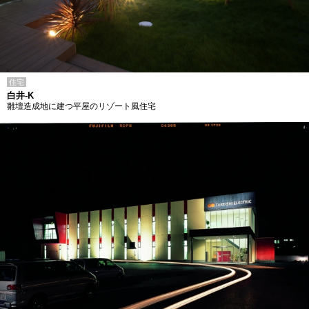
住宅
白井-K
雛壇造成地に建つ平屋のリゾート風住宅