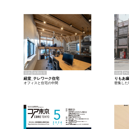
目的
併用住宅
目的
PI
経堂_テレワーク住宅
りもあ
オフィスと住宅の中間
密集した