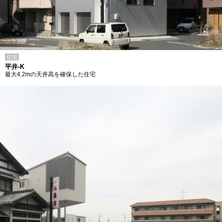
住宅
平井-K
最大4.2mの天井高を確保した住宅