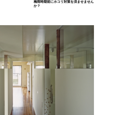
梅雨時期前にホコリ対策を済ませません
か？