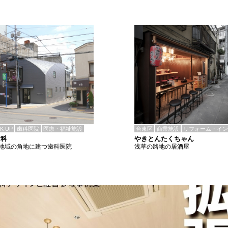
CK UP
歯科医院
医療・福祉施設
台東区
商業施設
リフォーム・イン
歯科
やきとんたくちゃん
地域の角地に建つ歯科医院
浅草の路地の居酒屋