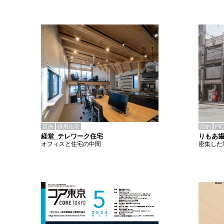
目的
併用住宅
目的
PI
経堂_テレワーク住宅
りもあ
オフィスと住宅の中間
密集した