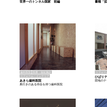
書籍「
世界一のトンネル国家 前編
歯科医院
医療・福祉施設
リフォー
リフォーム・インテリア
ひばりテ
あきら歯科医院
団地のテ
奥行きのある待合を持つ歯科医院