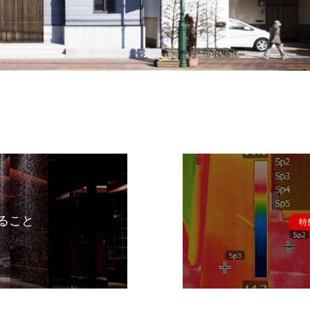
ること
特