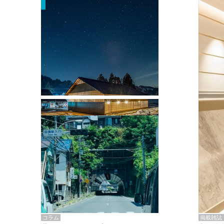
掲載雑誌・書籍
『街歩き研修「アールデコとモダニズ
ム、和風バロック」』のレポート記事が
掲載
掲載雑誌
コラム