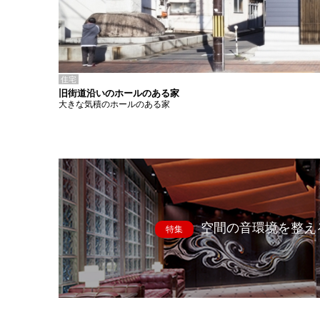
住宅
旧街道沿いのホールのある家
大きな気積のホールのある家
空間の音環境を整え
特集