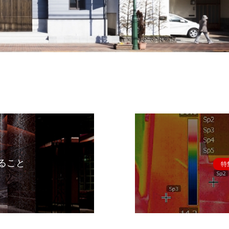
ること
特