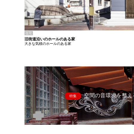
住宅
旧街道沿いのホールのある家
大きな気積のホールのある家
空間の音環境を整え
特集