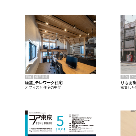
目的
併用住宅
目的
PI
経堂_テレワーク住宅
りもあ
オフィスと住宅の中間
密集した