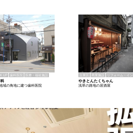
CK UP
歯科医院
医療・福祉施設
台東区
商業施設
リフォーム・イン
歯科
やきとんたくちゃん
地域の角地に建つ歯科医院
浅草の路地の居酒屋