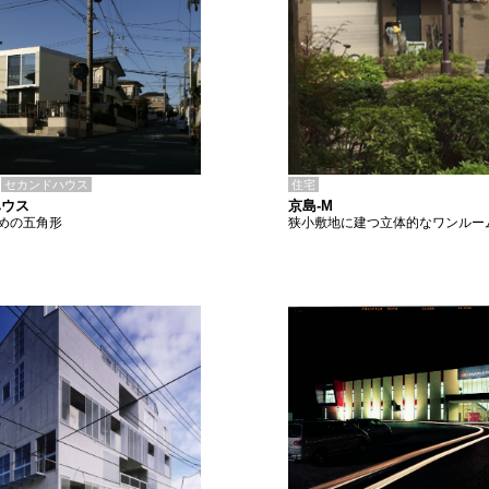
住宅
セカンドハウス
京島-M
ハウス
狭小敷地に建つ立体的なワンルー
めの五角形