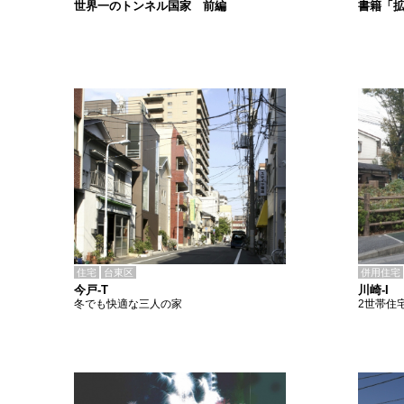
書籍「
世界一のトンネル国家 前編
住宅
台東区
併用住宅
今戸-T
川崎-I
冬でも快適な三人の家
2世帯住