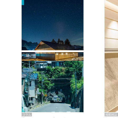
掲載雑誌・書籍
『街歩き研修「アールデコとモダニズ
ム、和風バロック」』のレポート記事が
掲載
掲載雑誌
コラム