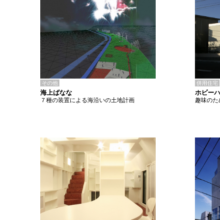
その他
併用住宅
海上ばなな
ホビー
７種の装置による海沿いの土地計画
趣味のた