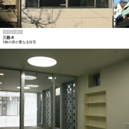
住宅
台東区
三筋-K
5枚の床が重なる住宅