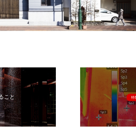
ること
特