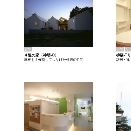
住宅
住宅
リ
４連の家（神明-O）
柳橋-T
屋根を４分割してつなげた外観の住宅
雑居ビル