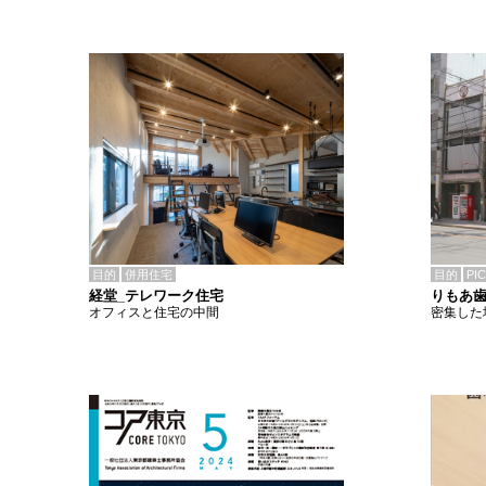
目的
併用住宅
目的
PI
経堂_テレワーク住宅
りもあ
オフィスと住宅の中間
密集した