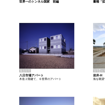
書籍「
世界一のトンネル国家 前編
集合住宅
住宅
セ
八日市場アパート
岩井-H
木造２階建て、６世帯のアパート
海を眺望