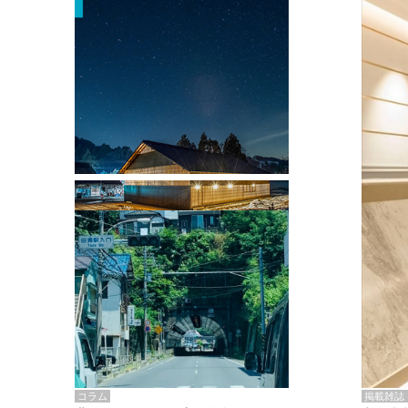
掲載雑誌・書籍
『街歩き研修「アールデコとモダニズ
ム、和風バロック」』のレポート記事が
掲載
掲載雑誌
コラム