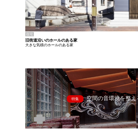
住宅
旧街道沿いのホールのある家
大きな気積のホールのある家
空間の音環境を整え
特集