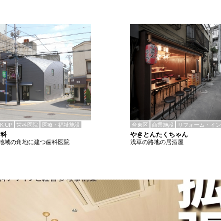
CK UP
歯科医院
医療・福祉施設
台東区
商業施設
リフォーム・イン
歯科
やきとんたくちゃん
地域の角地に建つ歯科医院
浅草の路地の居酒屋