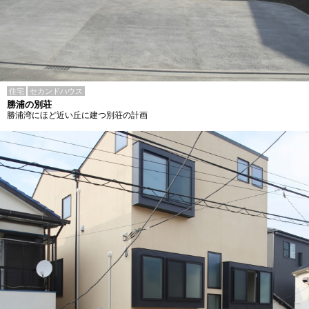
住宅
セカンドハウス
勝浦の別荘
勝浦湾にほど近い丘に建つ別荘の計画