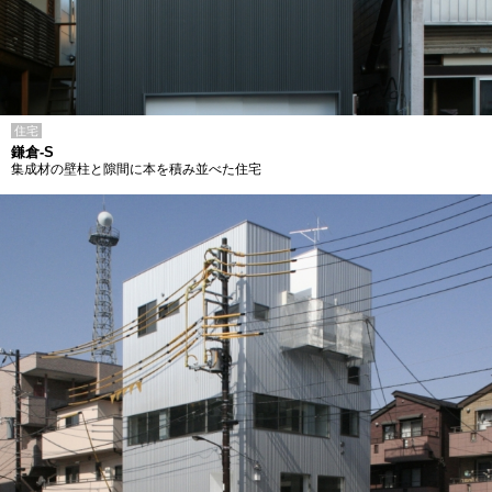
住宅
鎌倉-S
集成材の壁柱と隙間に本を積み並べた住宅