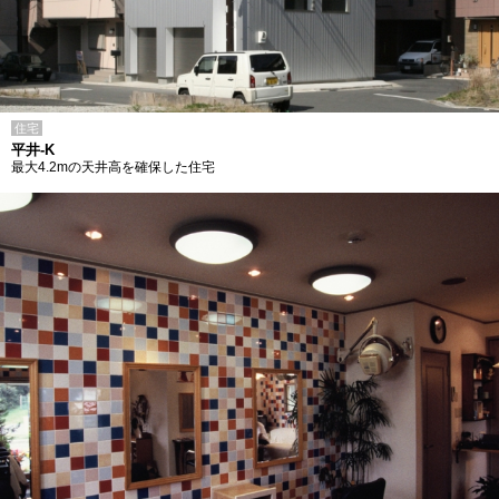
住宅
平井-K
最大4.2mの天井高を確保した住宅