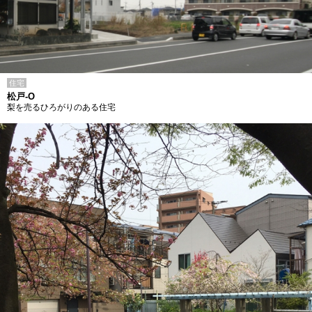
住宅
松戸-O
梨を売るひろがりのある住宅