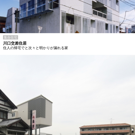
集合住宅
川口交差住居
住人の帰宅でと次々と明かりが漏れる家