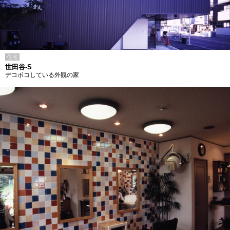
住宅
世田谷-S
デコボコしている外観の家