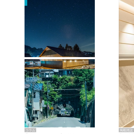
掲載雑誌・書籍
『街歩き研修「アールデコとモダニズ
ム、和風バロック」』のレポート記事が
掲載
掲載雑誌
コラム