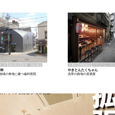
CK UP
歯科医院
医療・福祉施設
台東区
商業施設
リフォーム・イン
歯科
やきとんたくちゃん
地域の角地に建つ歯科医院
浅草の路地の居酒屋