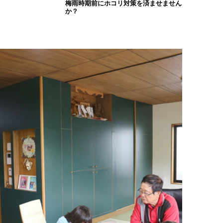
梅雨時期前にホコリ対策を済ませません
か？