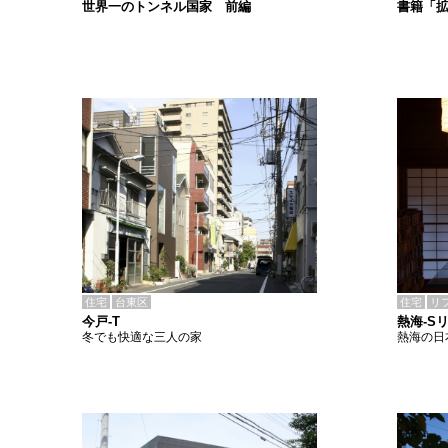
書籍「
世界一のトンネル国家 前編
住宅
台東区
住宅
リ
今戸-T
熱海-S
冬でも快適な三人の家
熱海の日