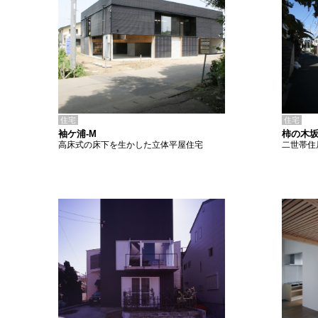
住宅
住宅
袖ケ浦-M
柿の木坂
高床式の床下を生かした立体平屋住宅
二世帯住