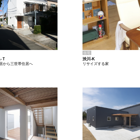
住宅
渋川-K
-Ｔ
リサイズする家
居から三世帯住居へ