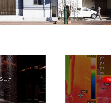
ること
特