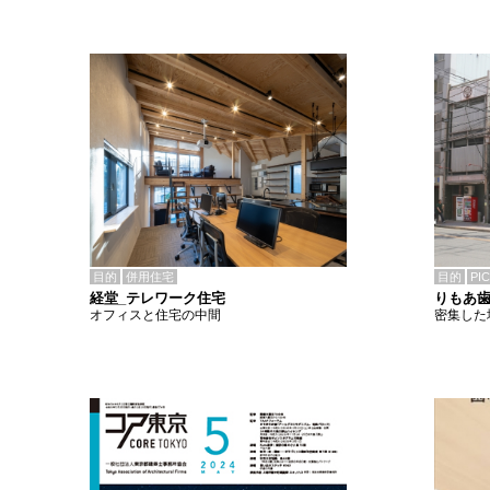
目的
併用住宅
目的
PI
経堂_テレワーク住宅
りもあ
オフィスと住宅の中間
密集した