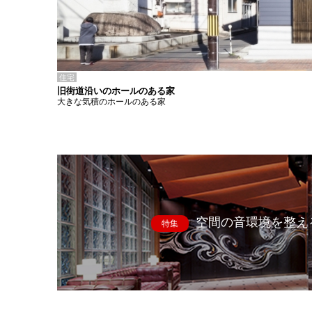
住宅
旧街道沿いのホールのある家
大きな気積のホールのある家
空間の音環境を整え
特集