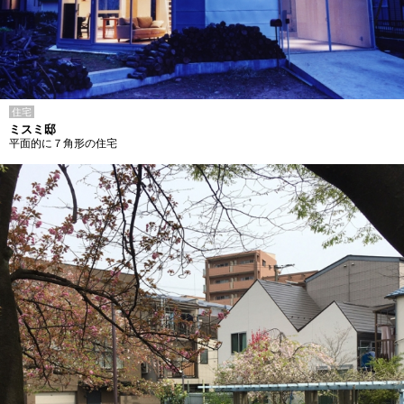
住宅
ミスミ邸
平面的に７角形の住宅