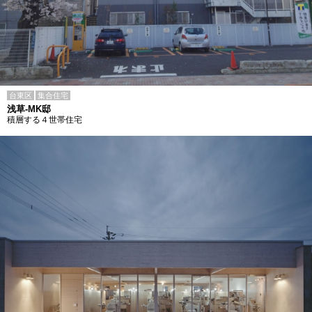
台東区
集合住宅
浅草-MK邸
積層する４世帯住宅