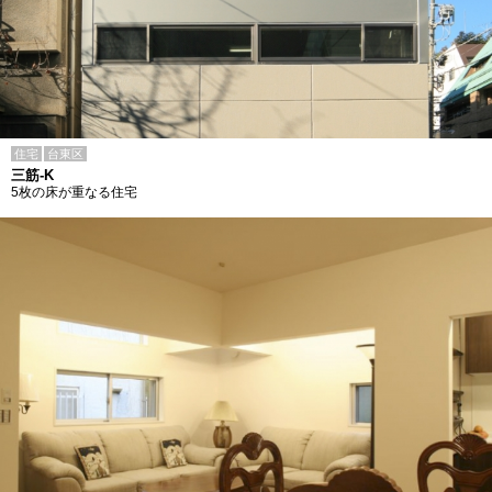
住宅
台東区
三筋-K
5枚の床が重なる住宅