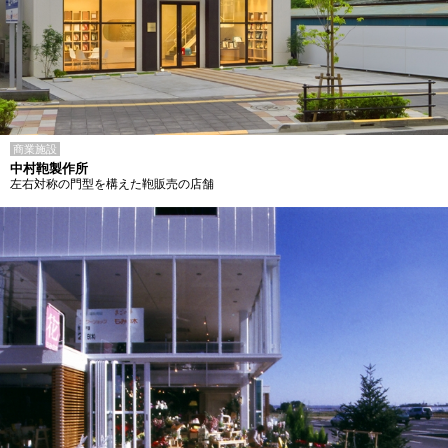
商業施設
中村鞄製作所
左右対称の門型を構えた鞄販売の店舗