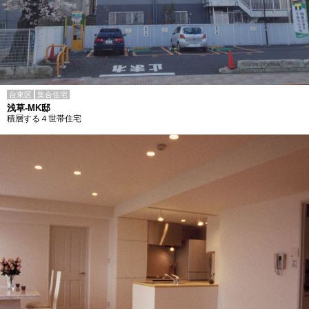
台東区
集合住宅
浅草-MK邸
積層する４世帯住宅