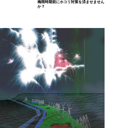
梅雨時期前にホコリ対策を済ませません
か？