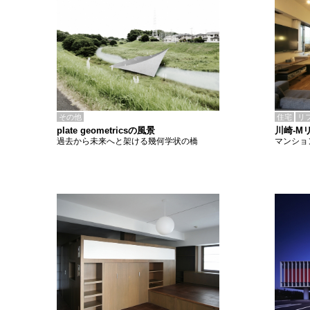
その他
住宅
リ
plate geometricsの風景
川崎-M
過去から未来へと架ける幾何学状の橋
マンショ