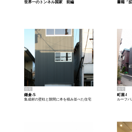
書籍「
世界一のトンネル国家 前編
住宅
住宅
鎌倉-S
町屋-I
集成材の壁柱と隙間に本を積み並べた住宅
ルーフバ