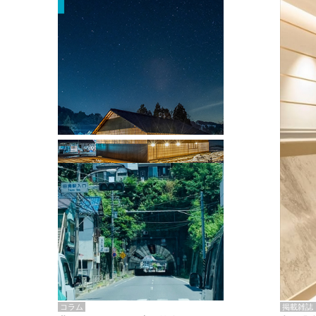
掲載雑誌・書籍
『街歩き研修「アールデコとモダニズ
ム、和風バロック」』のレポート記事が
掲載
掲載雑誌
コラム