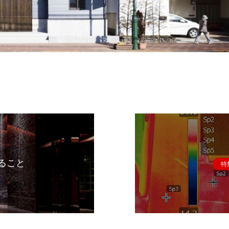
ること
特