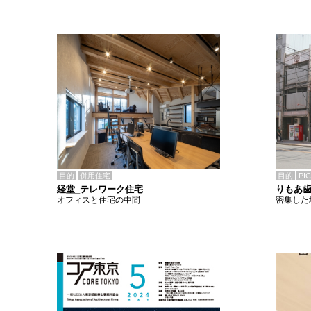
目的
併用住宅
目的
PI
経堂_テレワーク住宅
りもあ
オフィスと住宅の中間
密集した