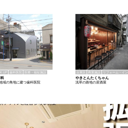
CK UP
歯科医院
医療・福祉施設
台東区
商業施設
リフォーム・イン
歯科
やきとんたくちゃん
地域の角地に建つ歯科医院
浅草の路地の居酒屋