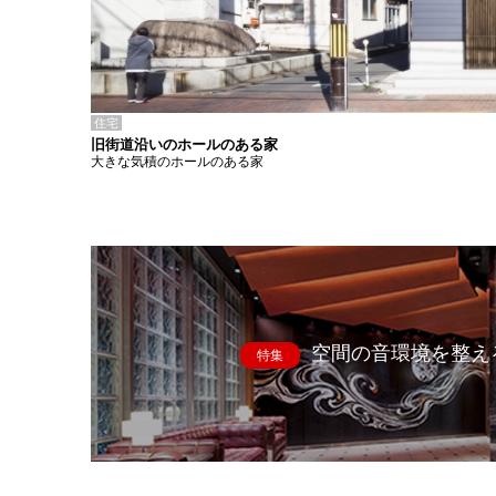
住宅
旧街道沿いのホールのある家
大きな気積のホールのある家
空間の音環境を整え
特集