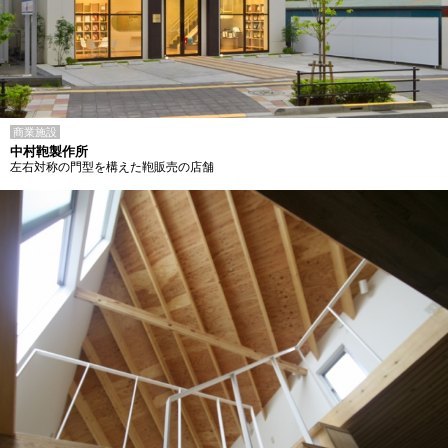
商業施設
中村鞄製作所
左右対称の門型を構えた鞄販売の店舗