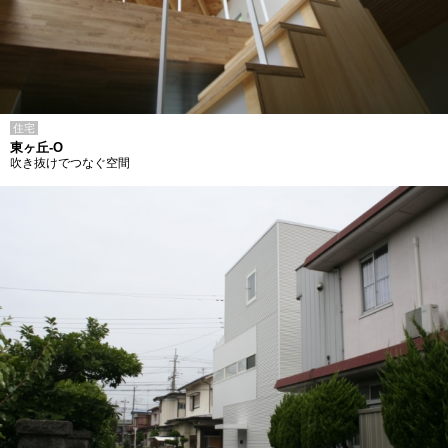
住宅
東ヶ丘-O
吹き抜けでつなぐ空間