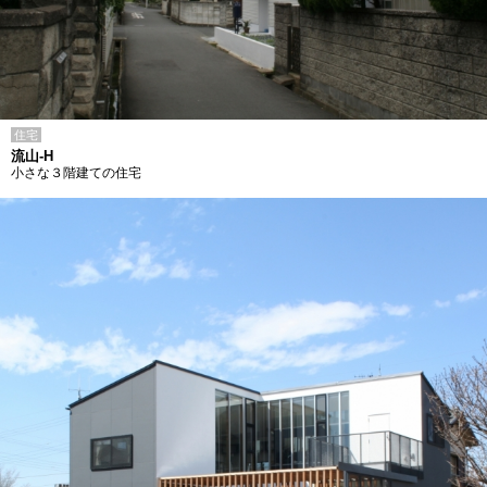
住宅
流山-H
小さな３階建ての住宅