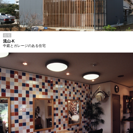
住宅
流山-K
中庭とガレージのある住宅