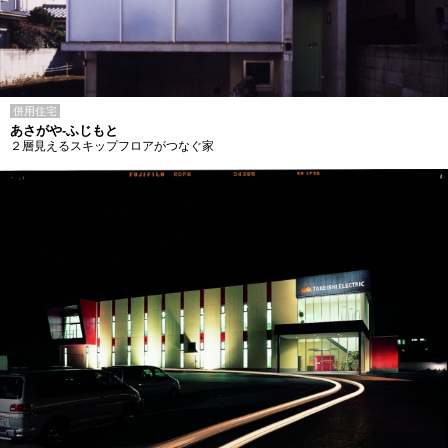
併用住宅
あさがや-ふじもと
２層見えるスキップフロアがつなぐ家