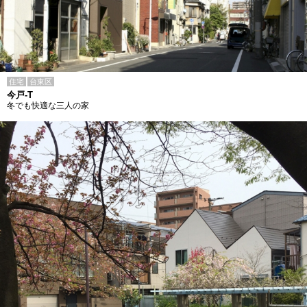
住宅
台東区
今戸-T
冬でも快適な三人の家