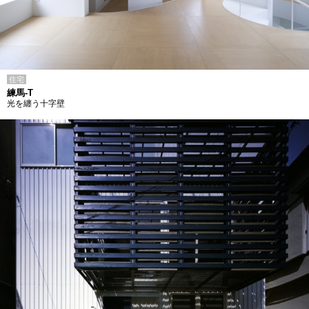
住宅
練馬-T
光を纏う十字壁