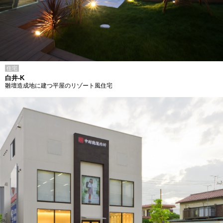
住宅
白井-K
雛壇造成地に建つ平屋のリゾート風住宅