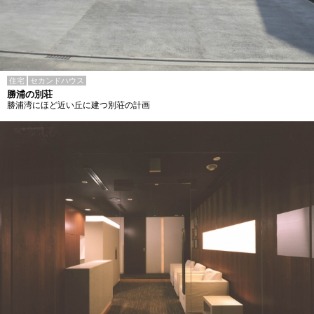
住宅
セカンドハウス
勝浦の別荘
勝浦湾にほど近い丘に建つ別荘の計画