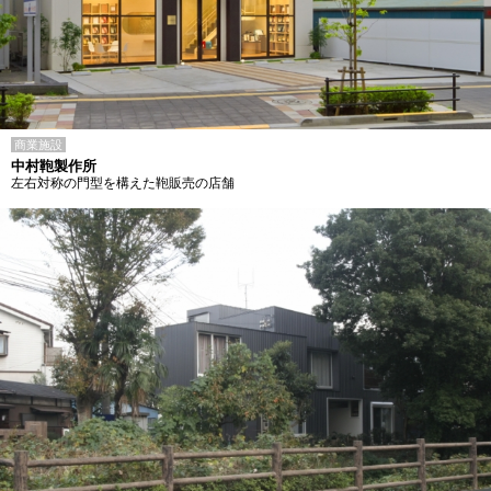
商業施設
中村鞄製作所
左右対称の門型を構えた鞄販売の店舗