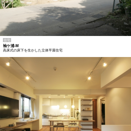
住宅
袖ケ浦-M
高床式の床下を生かした立体平屋住宅