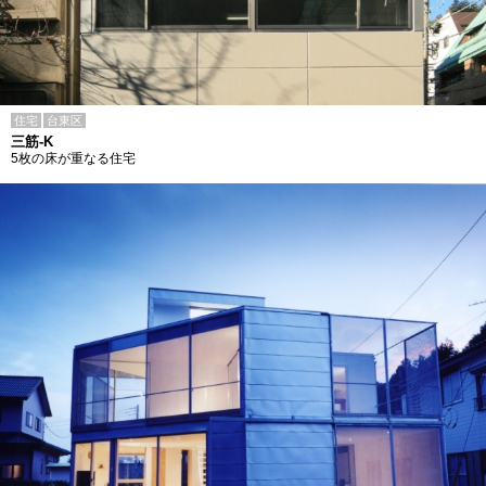
住宅
台東区
三筋-K
5枚の床が重なる住宅