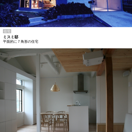
住宅
ミスミ邸
平面的に７角形の住宅