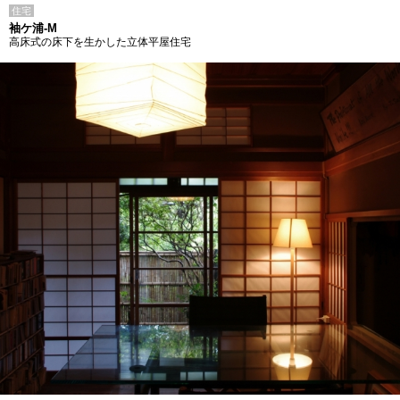
住宅
袖ケ浦-M
高床式の床下を生かした立体平屋住宅