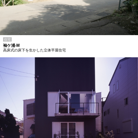
住宅
袖ケ浦-M
高床式の床下を生かした立体平屋住宅