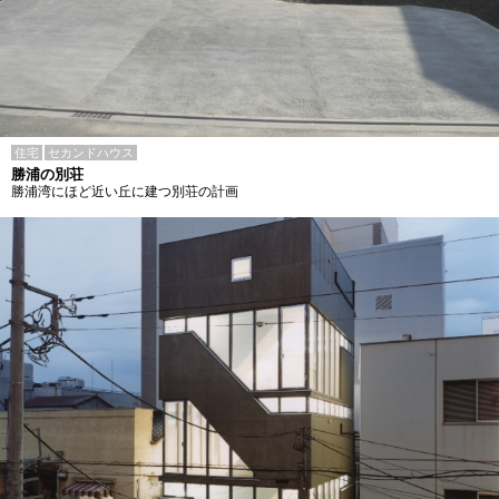
住宅
セカンドハウス
勝浦の別荘
勝浦湾にほど近い丘に建つ別荘の計画