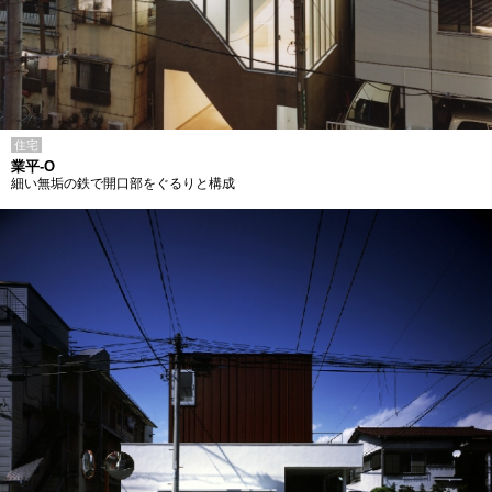
住宅
業平-O
細い無垢の鉄で開口部をぐるりと構成