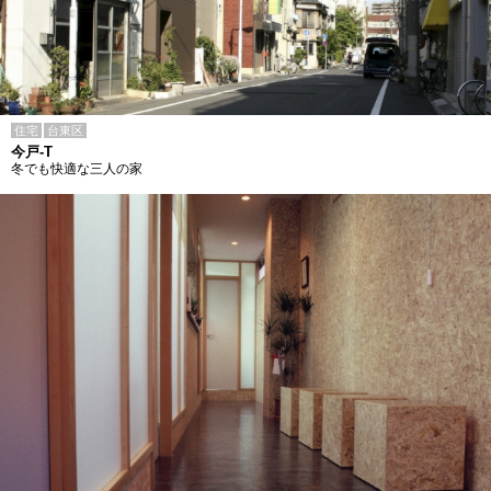
住宅
台東区
今戸-T
冬でも快適な三人の家