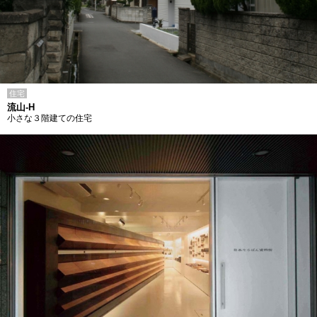
住宅
流山-H
小さな３階建ての住宅