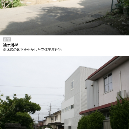
住宅
袖ケ浦-M
高床式の床下を生かした立体平屋住宅