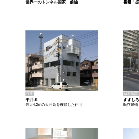
書籍「
世界一のトンネル国家 前編
住宅
歯科医院
平井-K
すずし
最大4.2mの天井高を確保した住宅
既存建物