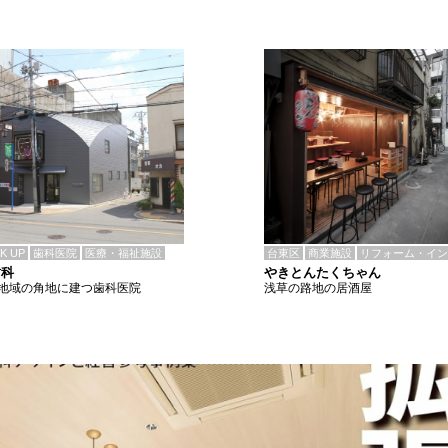
CK UP
歯科医院
医療・福祉施設
台東区
商業施設
リフォーム・イン
歯科
やきとんたくちゃん
地域の角地に建つ歯科医院
浅草の路地の居酒屋