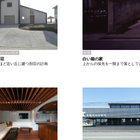
住宅
カンドハウス
白い箱の家
別荘
上からの採光を一階まで落として
ほど近い丘に建つ別荘の計画