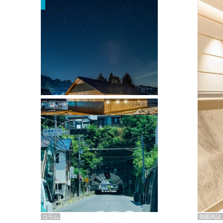
掲載雑誌・書籍
『街歩き研修「アールデコとモダニズ
ム、和風バロック」』のレポート記事が
掲載
掲載雑誌
コラム