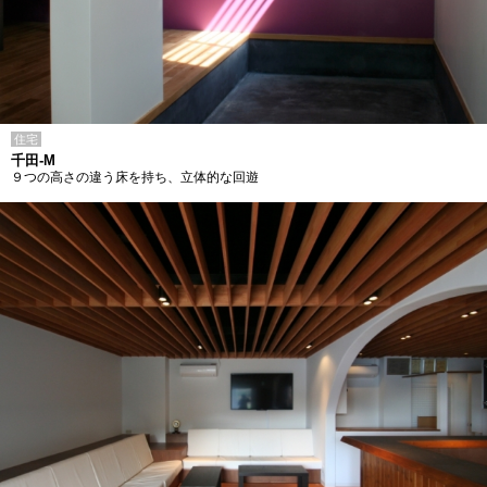
住宅
千田-M
９つの高さの違う床を持ち、立体的な回遊