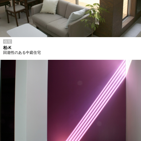
住宅
柏-K
回遊性のある中庭住宅