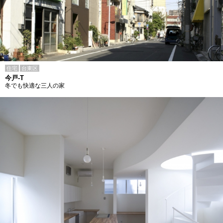
住宅
台東区
今戸-T
冬でも快適な三人の家