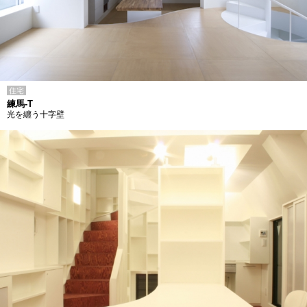
住宅
練馬-T
光を纏う十字壁