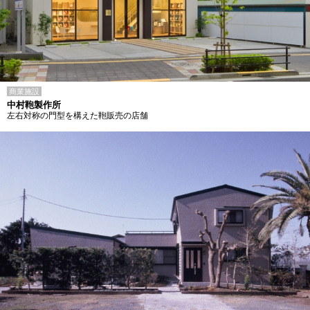
商業施設
中村鞄製作所
左右対称の門型を構えた鞄販売の店舗