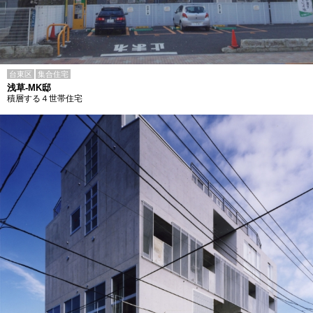
台東区
集合住宅
浅草-MK邸
積層する４世帯住宅