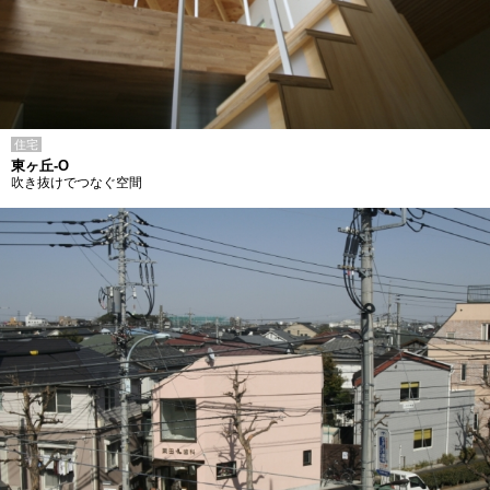
住宅
東ヶ丘-O
吹き抜けでつなぐ空間